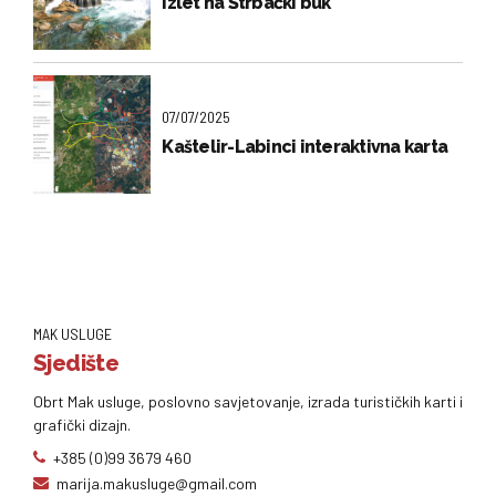
Izlet na Štrbački buk
07/07/2025
Kaštelir-Labinci interaktivna karta
MAK USLUGE
Sjedište
Obrt Mak usluge, poslovno savjetovanje, izrada turističkih karti i
grafički dizajn.
+385 (0)99 3679 460
marija.makusluge@gmail.com