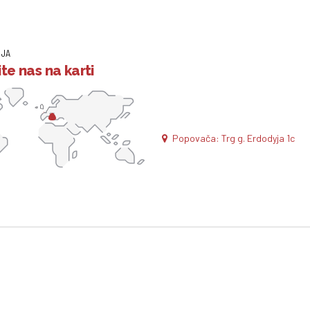
IJA
te nas na karti
Popovača: Trg g. Erdodyja 1c