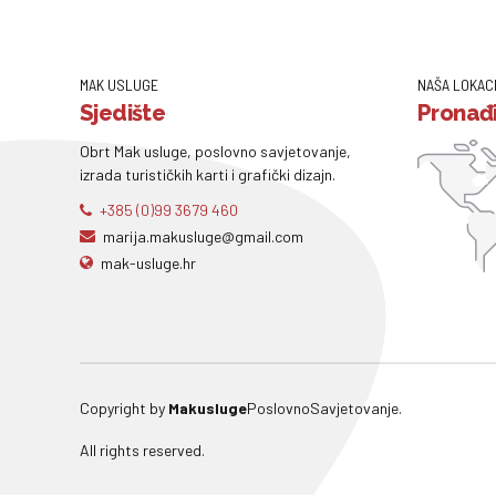
MAK USLUGE
NAŠA LOKAC
Sjedište
Pronađi
Obrt Mak usluge, poslovno savjetovanje,
izrada turističkih karti i grafički dizajn.
+385 (0)99 3679 460
marija.makusluge@gmail.com
mak-usluge.hr
Copyright by
Makusluge
PoslovnoSavjetovanje.
All rights reserved.