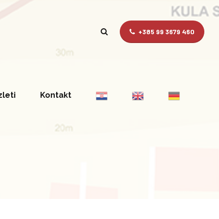
+385 99 3679 460
zleti
Kontakt