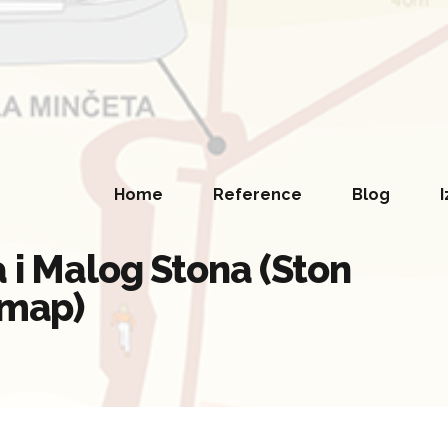
Home
Reference
Blog
I
a i Malog Stona (Ston
 map)