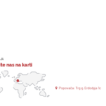
IJA
te nas na karti
Popovača: Trg g. Erdodyja 1c