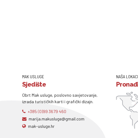
MAK USLUGE
NAŠA LOKAC
Sjedište
Pronađi
Obrt Mak usluge, poslovno savjetovanje,
izrada turističkih karti i grafički dizajn.
+385 (0)99 3679 460
marija.makusluge@gmail.com
mak-usluge.hr