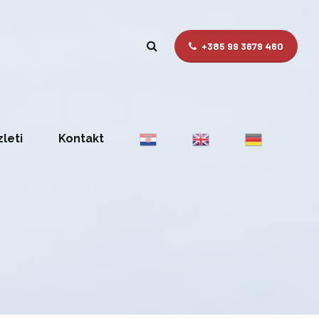
+385 99 3679 460
zleti
Kontakt