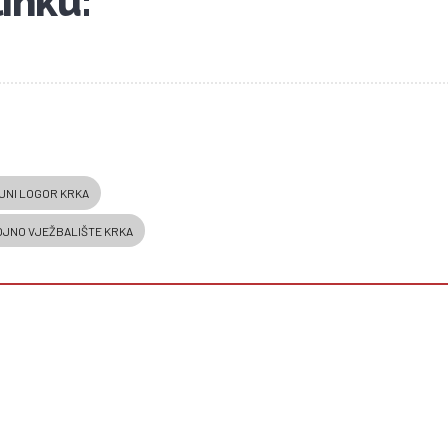
linku:
OJNI LOGOR KRKA
OJNO VJEŽBALIŠTE KRKA