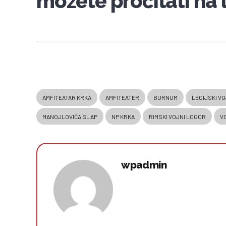
možete pročitati na 
AMFITEATAR KRKA
AMFITEATER
BURNUM
LEGIJSKI V
MANOJLOVIĆA SLAP
NP KRKA
RIMSKI VOJNI LOGOR
V
wpadmin