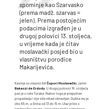
spominje kao Szarvasko
(prema madž. szarvas =
jelen). Prema postojećim
podacima izgrađen je u
drugoj polovici 13. stoljeća,
u vrijeme kada je čitav
moslavački posjed bio u
vlasništvu porodice
Makarijevića.
Kasnije su vlasnici bili
Čupori Moslavački
, zatim
Bakaczi de Erdody
. U drugoj polovici 16. stoljeća
pao je u ruke Turaka. Nakon toga je prepušten
propadanju i nije više nikad obnavljan. Dužina mu je
oko 65 m, a širina od 13 do 15 m. Ulaz je bio s
jugoistočne strane, vjerojatno preko pokretnog