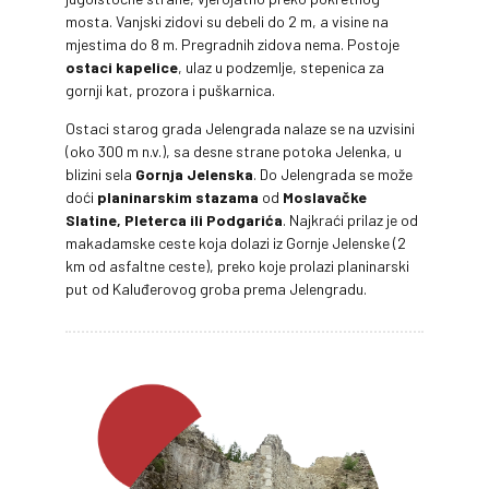
mosta. Vanjski zidovi su debeli do 2 m, a visine na
mjestima do 8 m. Pregradnih zidova nema. Postoje
ostaci kapelice
, ulaz u podzemlje, stepenica za
gornji kat, prozora i puškarnica.
Ostaci starog grada Jelengrada nalaze se na uzvisini
(oko 300 m n.v.), sa desne strane potoka Jelenka, u
blizini sela
Gornja Jelenska
. Do Jelengrada se može
doći
planinarskim stazama
od
Moslavačke
Slatine, Pleterca ili Podgarića
. Najkraći prilaz je od
makadamske ceste koja dolazi iz Gornje Jelenske (2
km od asfaltne ceste), preko koje prolazi planinarski
put od Kaluđerovog groba prema Jelengradu.