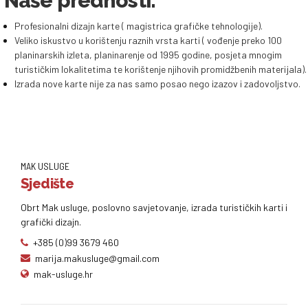
Naše prednosti:
Profesionalni dizajn karte ( magistrica grafičke tehnologije).
Veliko iskustvo u korištenju raznih vrsta karti ( vođenje preko 100
planinarskih izleta, planinarenje od 1995 godine, posjeta mnogim
turističkim lokalitetima te korištenje njihovih promidžbenih materijala).
Izrada nove karte nije za nas samo posao nego izazov i zadovoljstvo.
MAK USLUGE
Sjedište
Obrt Mak usluge, poslovno savjetovanje, izrada turističkih karti i
grafički dizajn.
+385 (0)99 3679 460
marija.makusluge@gmail.com
mak-usluge.hr