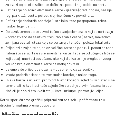
za svaki pojedini lokalitet se definiraju podaci koji će biti na karti.
Definiranje pojedinih elemenata karte – granice (grad, općina, naselje,
reg. park, …), ceste, potoci, slojnice, šumske površine, …
Definiranje dodatnih sadržaja ( liste lokaliteta po grupama, tekst,
naslov, legenda, …)
Obilazak terena da se utvrdi točno stanje elemenata koji se ucrtavaju
– prvenstveno da se utvrdi trenutno stanje cesta ( asfalt, makadam,
zemljana cesta) i staza koje se ucrtavaju te točan položaj lokaliteta.
Prijedlozi dizajna te prijedlozi veličine karte na papiru ili panou se rade
nakon što se ucrtaju svi elementi na kartu. Tada se odlučuje da li će se
koji detalji nacrtati povećano, ako koji dio karte nije pregledan zbog
velikog broja elemenata karte na maloj površini.
Dajemo više prijedloga dizajna – odabiremo ga zajednički.
Izrada probnih otisaka te eventualne korekcije nakon toga.
Svaka karta je unikatni proizvod. Njezin konačni izgled ovisi o stanju na
terenu, ali i o kvaliteti naše zajedničke suradnje u svim fazama izrade.
Naš cilj je dobiti što kvalitetniju kartu uz kupcu prihvatljivu cijenu.
Kartu isporučujemo grafički pripremljenu za tisak u pdf formatu te u
drugim formatima prema dogovoru.