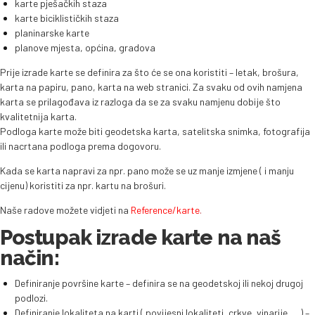
karte pješačkih staza
karte biciklističkih staza
planinarske karte
planove mjesta, općina, gradova
Prije izrade karte se definira za što će se ona koristiti – letak, brošura,
karta na papiru, pano, karta na web stranici. Za svaku od ovih namjena
karta se prilagođava iz razloga da se za svaku namjenu dobije što
kvalitetnija karta.
Podloga karte može biti geodetska karta, satelitska snimka, fotografija
ili nacrtana podloga prema dogovoru.
Kada se karta napravi za npr. pano može se uz manje izmjene ( i manju
cijenu) koristiti za npr. kartu na brošuri.
Naše radove možete vidjeti na
Reference/karte
.
Postupak izrade karte na naš
način:
Definiranje površine karte – definira se na geodetskoj ili nekoj drugoj
podlozi.
Definiranje lokaliteta na karti ( povijesni lokaliteti, crkve, vinarije, …) –