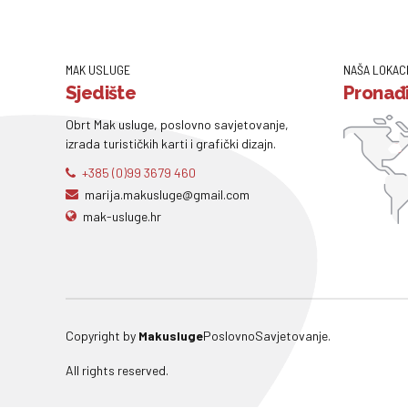
MAK USLUGE
NAŠA LOKAC
Sjedište
Pronađi
Obrt Mak usluge, poslovno savjetovanje,
izrada turističkih karti i grafički dizajn.
+385 (0)99 3679 460
marija.makusluge@gmail.com
mak-usluge.hr
Copyright by
Makusluge
PoslovnoSavjetovanje.
All rights reserved.