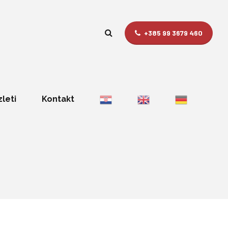
+385 99 3679 460
zleti
Kontakt