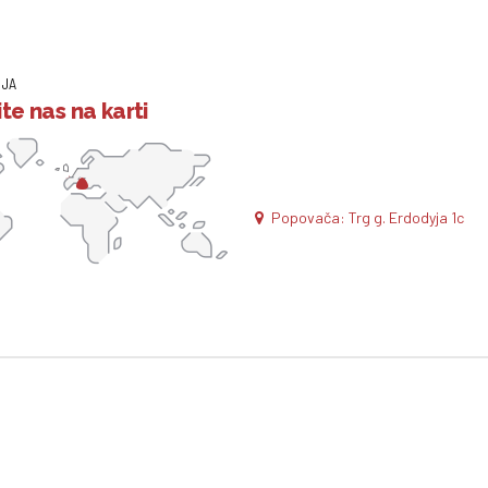
IJA
te nas na karti
Popovača: Trg g. Erdodyja 1c