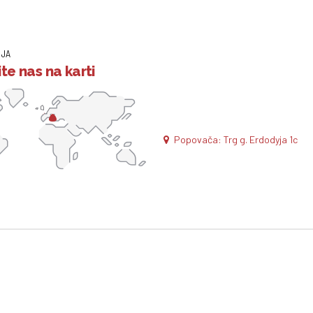
IJA
te nas na karti
Popovača: Trg g. Erdodyja 1c