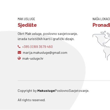
MAK USLUGE
NAŠA LOKAC
Sjedište
Pronađi
Obrt Mak usluge, poslovno savjetovanje,
izrada turističkih karti i grafički dizajn.
+385 (0)99 3679 460
marija.makusluge@gmail.com
mak-usluge.hr
Copyright by
Makusluge
PoslovnoSavjetovanje.
All rights reserved.