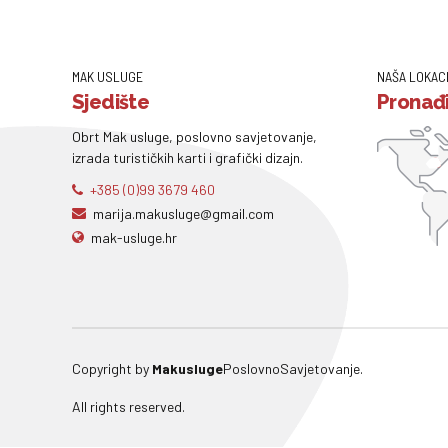
MAK USLUGE
NAŠA LOKAC
Sjedište
Pronađi
Obrt Mak usluge, poslovno savjetovanje,
izrada turističkih karti i grafički dizajn.
+385 (0)99 3679 460
marija.makusluge@gmail.com
mak-usluge.hr
Copyright by
Makusluge
PoslovnoSavjetovanje.
All rights reserved.