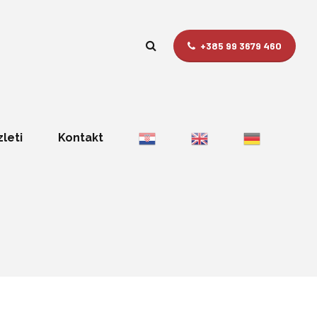
+385 99 3679 460
zleti
Kontakt