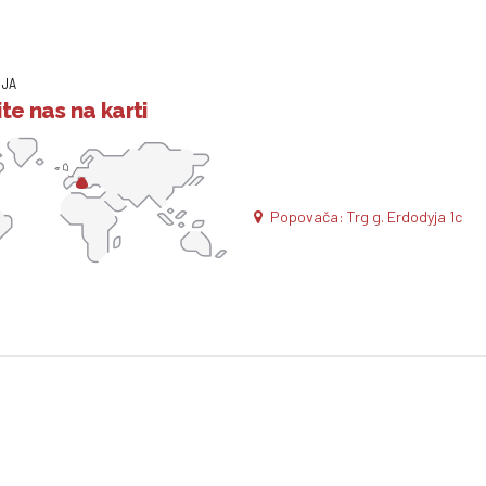
IJA
te nas na karti
Popovača: Trg g. Erdodyja 1c