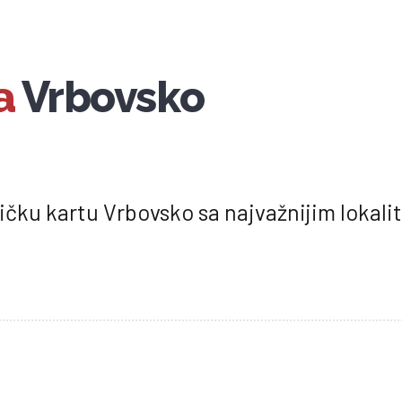
a
Vrbovsko
tičku kartu Vrbovsko sa najvažnijim lokal