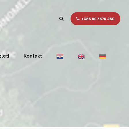
+385 99 3679 460
zleti
Kontakt