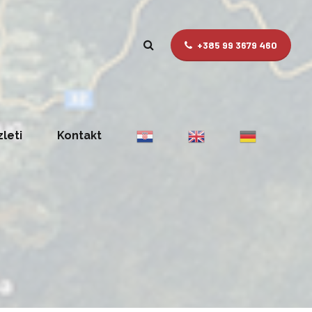
+385 99 3679 460
zleti
Kontakt