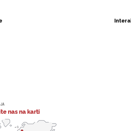
e
Intera
IJA
te nas na karti