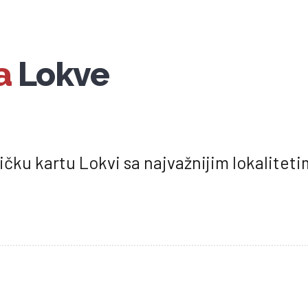
a
Lokve
tičku kartu Lokvi sa najvažnijim lokalitet