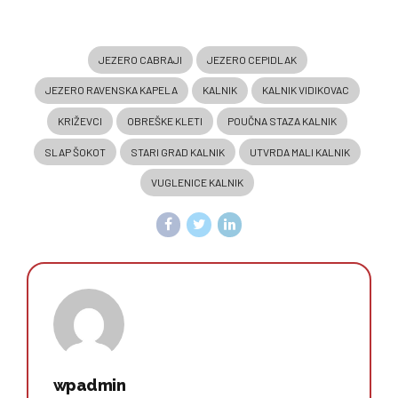
JEZERO CABRAJI
JEZERO CEPIDLAK
JEZERO RAVENSKA KAPELA
KALNIK
KALNIK VIDIKOVAC
KRIŽEVCI
OBREŠKE KLETI
POUČNA STAZA KALNIK
SLAP ŠOKOT
STARI GRAD KALNIK
UTVRDA MALI KALNIK
VUGLENICE KALNIK
wpadmin