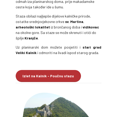
odmah iza planinarskog doma, prije makadamske
ceste koja također ide u šumu.
Staza obilazi najljepše dijelove kalničke prirode,
ostatke srednjovjekovne crkve
sv. Martina
,
arheološki lokalitet
iz brončanog doba i
vidikovac
na okolne gore. Sa staze se može skrenuti i otići do
špilje
Kranjče
.
Uz planinarski dom možete posjetiti i
stari grad
Veliki Kalnik
i odmoriti na livadi ispod starog grada.
Izlet na Kalnik - Poučnu stazu