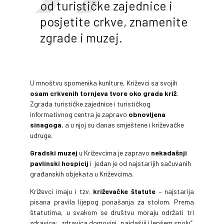
od turističke zajednice i
posjetite crkve, znamenite
zgrade i muzej.
U mnoštvu spomenika ku
n
lture, Križevci sa svojih
osam crkvenih tornjeva tvore oko grada križ
.
Zgrada turističke zajednice i turističkog
informativnog centra je zapravo
obnovljena
sinagoga
, a u njoj su danas smještene i križevačke
udruge.
Gradski muzej
u Križevcima je zapravo
nekadašnji
pavlinski hospicij
i jedan je od najstarijih sačuvanih
građanskih objekata u Križevcima.
Križevci imaju i tzv.
križevačke štatute
– najstarija
pisana pravila lijepog ponašanja za stolom. Prema
štatutima, u svakom se društvu moraju održati tri
zdravice: „zdravica domovini, pajdašiji i lepšem spolu“.