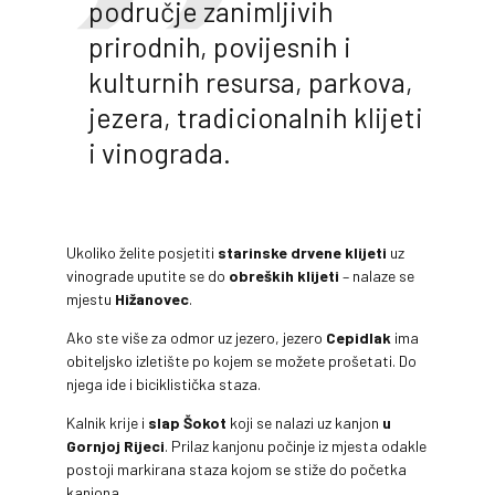
područje zanimljivih
prirodnih, povijesnih i
kulturnih resursa, parkova,
jezera, tradicionalnih klijeti
i vinograda.
Ukoliko želite posjetiti
starinske drvene klijeti
uz
vinograde uputite se do
obreških klijeti
– nalaze se
mjestu
Hižanovec
.
Ako ste više za odmor uz jezero, jezero
Cepidlak
ima
obiteljsko izletište po kojem se možete prošetati. Do
njega ide i biciklistička staza.
Kalnik krije i
slap Šokot
koji se nalazi uz kanjon
u
Gornjoj Rijeci
. Prilaz kanjonu počinje iz mjesta odakle
postoji markirana staza kojom se stiže do početka
kanjona.