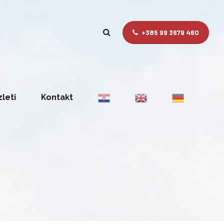
+385 99 3679 460
zleti
Kontakt