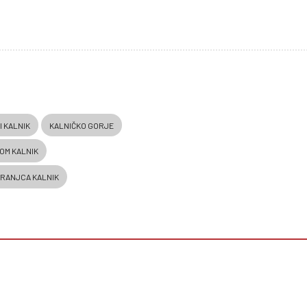
I KALNIK
KALNIČKO GORJE
OM KALNIK
KRANJCA KALNIK