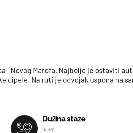
ca i Novog Marofa. Najbolje je ostaviti a
e cipele.
Na ruti je odvojak uspona na sa
Dužina staze
6,1 km