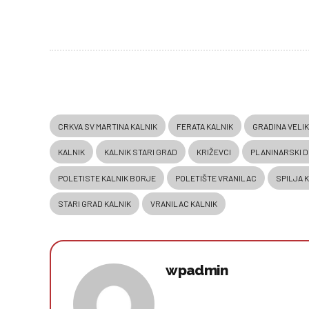
CRKVA SV MARTINA KALNIK
FERATA KALNIK
GRADINA VELIK
KALNIK
KALNIK STARI GRAD
KRIŽEVCI
PLANINARSKI D
POLETISTE KALNIK BORJE
POLETIŠTE VRANILAC
SPILJA 
STARI GRAD KALNIK
VRANILAC KALNIK
wpadmin