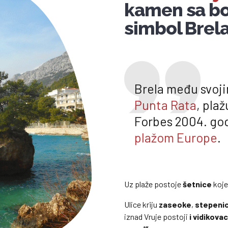
kamen sa b
simbol Brel
Brela među svoj
Punta Rata
, pla
Forbes 2004. go
plažom Europe
.
Uz plaže postoje
šetnice
koje
Ulice kriju
zaseoke
,
stepeni
iznad Vruje postoji
i vidikova