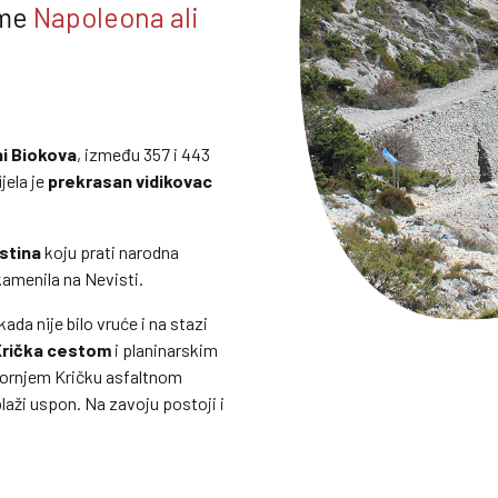
eme
Napoleona
ali
ni Biokova
, između 357 i 443
jela je
prekrasan vidikovac
stina
koju prati narodna
okamenila na Nevisti.
kada nije bilo vruće i na stazi
Krička cestom
i planinarskim
 Gornjem Kričku asfaltnom
laži uspon. Na zavoju postoji i