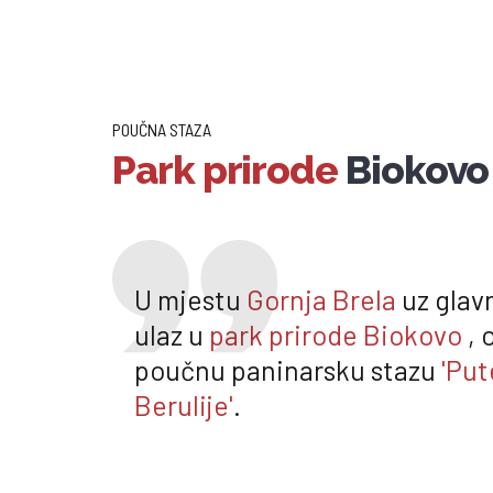
POUČNA STAZA
Park prirode
Biokovo
U mjestu
Gornja Brela
uz glavn
ulaz u
park prirode Biokovo
, 
poučnu paninarsku stazu
'Pu
Berulije'
.