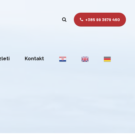
+385 99 3679 460
zleti
Kontakt