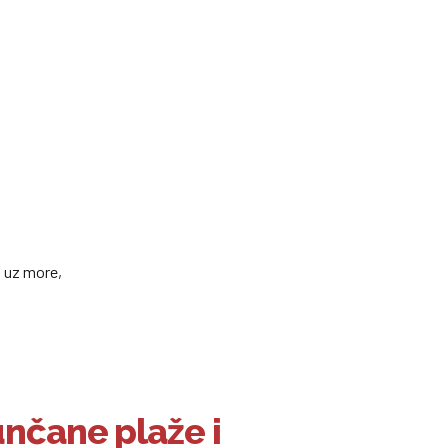
a uz more,
unčane plaže i