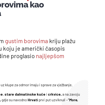
orovima kao
a
im
gustim borovima
kriju plažu
žu koju je američki časopis
dine proglasio
najljepšom
 uz klupe za odmor imaju i sprave za vježbanje.
ce
,
stare dalmatinske kuće
i
crkvice,
a na zavoju
c,
gdje su navodno
Hrvati
prvi put uzviknuli –
“More,