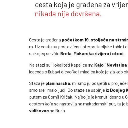
cesta koja je građena za vrij
nikada nije dovršena.
Cesta je građena
početkom 19. stoljeća
na strmi
m. Uz cestu su postavljene interpretacijske table i ci
sa kojeg se vide
Brela
,
Makarska rivijera
i
otoci
.
Na stazi su i lokaliteti kapelica
sv. Kajo
i
Nevistina 
legenda o ljubavi djevojke i mladića koje je zla kob 
Staza je
planinarska
, mi smo ju posjetili u proljeće 
smo sreli malo ljudi. Do staze se uspinje
iz Donjeg 
putem za Gornji Kričak. Najbolje je krenuti desno u
cestom koja se nastavlja na makadamski put, tu je b
vidikovac
na Brela.