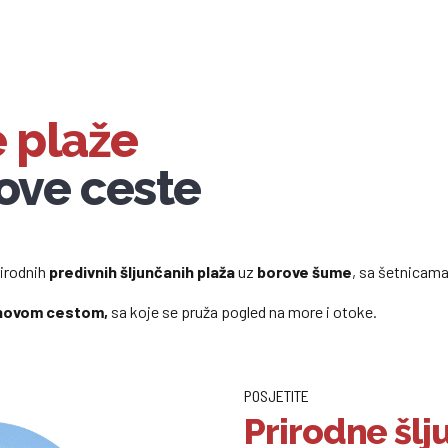
e plaže
ove ceste
irodnih
predivnih šljunčanih plaža
uz
borove šume
, sa šetnicam
novom cestom,
sa koje se pruža pogled na more i otoke.
POSJETITE
Prirodne šlj