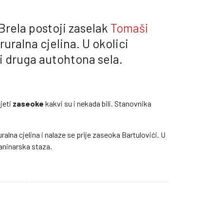
Brela postoji zaselak
Tomaši
ruralna cjelina. U okolici
i druga autohtona sela.
jeti
zaseoke
kakvi su i nekada bili. Stanovnika
ralna cjelina i nalaze se prije zaseoka Bartulovići. U
aninarska staza.