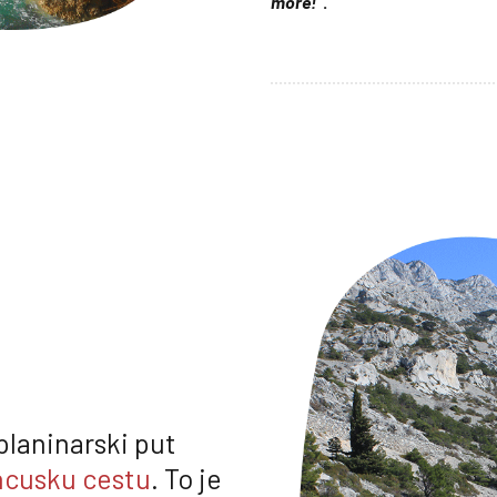
more!”
.
planinarski put
ncusku cestu
. To je